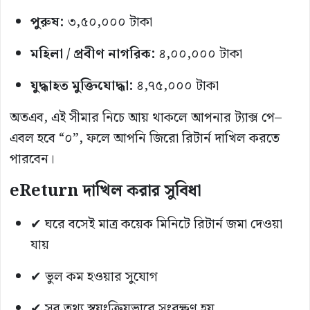
পুরুষ:
৩,৫০,০০০ টাকা
মহিলা / প্রবীণ নাগরিক:
৪,০০,০০০ টাকা
যুদ্ধাহত মুক্তিযোদ্ধা:
৪,৭৫,০০০ টাকা
অতএব, এই সীমার নিচে আয় থাকলে আপনার ট্যাক্স পে–
এবল হবে “০”, ফলে আপনি জিরো রিটার্ন দাখিল করতে
পারবেন।
eReturn দাখিল করার সুবিধা
✔ ঘরে বসেই মাত্র কয়েক মিনিটে রিটার্ন জমা দেওয়া
যায়
✔ ভুল কম হওয়ার সুযোগ
✔ সব তথ্য স্বয়ংক্রিয়ভাবে সংরক্ষণ হয়