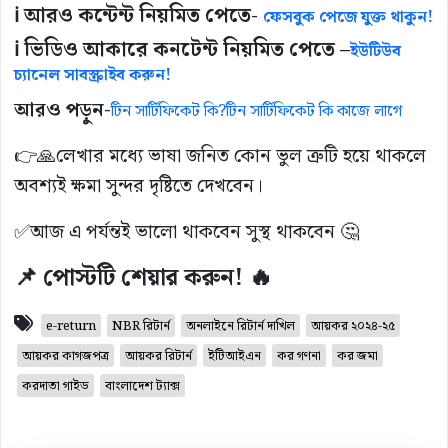
ℹ️ আরও কন্টেন্ট নিয়মিত পেতে-
ফেসবুক পেজে যুক্ত থাকুন!
ℹ️ ভিডিও আকারে কনটেন্ট নিয়মিত পেতে –
ইউটিউব
চ্যানেল সাবস্ক্রাইব করুন!
আরও পড়ুন-
টিন সার্টিফিকেট কি?টিন সার্টিফিকেট কি কাজে লাগে
👉🙏লেখার মধ্যে ভাষা জনিত কোন ভুল ত্রুটি হয়ে থাকলে
অবশ্যই ক্ষমা সুন্দর দৃষ্টিতে দেখবেন।
✅আজ এ পর্যন্তই ভালো থাকবেন সুস্থ থাকবেন 🤔
📌 পোস্টটি শেয়ার করুন! 🔥
e-return
NBR রিটার্ন
অনলাইনে রিটার্ন দাখিল
আয়কর ২০২৪-২৫
আয়কর কাগজপত্র
আয়কর রিটার্ন
ইটিআইএন
কর গণনা
কর জমা
করদাতা গাইড
বাংলাদেশ ট্যাক্স