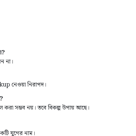
া?
েন না।
ckup নেওয়া নিরাপদ।
ে?
টল করা সম্ভব নয়। তবে বিকল্প উপায় আছে।
কটি যুগের নাম।