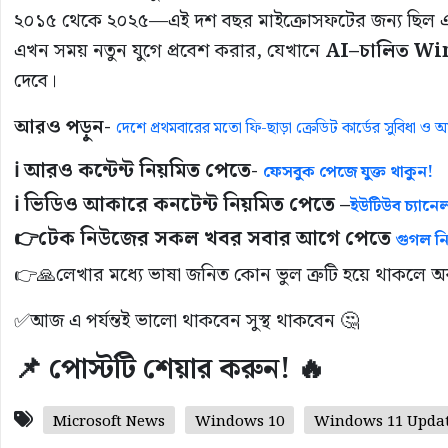
২০১৫ থেকে ২০২৫—এই দশ বছর মাইক্রোসফটের জন্য ছিল এক
এখন সময় নতুন যুগে প্রবেশ করার, যেখানে
AI–চালিত Wi
দেবে।
আরও পড়ুন-
দেশে প্রথমবারের মতো ফি-ছাড়া ক্রেডিট কার্ডের সুবিধা ও অ
ℹ️ আরও কন্টেন্ট নিয়মিত পেতে-
ফেসবুক পেজে যুক্ত থাকুন!
ℹ️ ভিডিও আকারে কনটেন্ট নিয়মিত পেতে –
ইউটিউব চ্যানেল
👉
টেক নিউজের সকল খবর সবার আগে পেতে
গুগল ন
👉🙏লেখার মধ্যে ভাষা জনিত কোন ভুল ত্রুটি হয়ে থাকলে অবশ্য
✅আজ এ পর্যন্তই ভালো থাকবেন সুস্থ থাকবেন 🤔
📌 পোস্টটি শেয়ার করুন! 🔥
Microsoft News
Windows 10
Windows 11 Upda