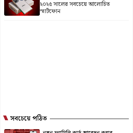
২০২৫ সালের সবচেয়ে আলোচিত
স্মার্টফোন
সবচেয়ে পঠিত
নতুন ফ্যামিলি কার্ড আবেদন করার