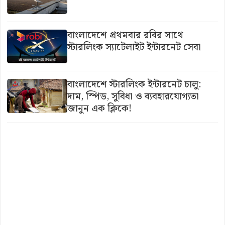
বাংলাদেশে প্রথমবার রবির সাথে
স্টারলিংক স্যাটেলাইট ইন্টারনেট সেবা
বাংলাদেশে স্টারলিংক ইন্টারনেট চালু:
দাম, স্পিড, সুবিধা ও ব্যবহারযোগ্যতা
জানুন এক ক্লিকে!