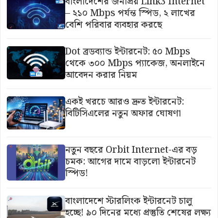
বাংলাদেশের জনপ্রিয় Link3 Internet
– ২১০ Mbps পর্যন্ত স্পিড, ২ লাখের
বেশি পরিবার ব্যবহার করছে
Dot ব্রডব্যান্ড ইন্টারনেট: ৫০ Mbps
থেকে ৩০০ Mbps প্যাকেজ, অনলাইনে
আবেদন করার নিয়ম
একই খরচে আরও দ্রুত ইন্টারনেট:
বিটিসিএলের নতুন অফার ঘোষণা
নতুন বছরে Orbit Internet-এর বড়
চমক: আগের দামে বাড়লো ইন্টারনেট
স্পিড!
বাংলাদেশে স্টারলিংক ইন্টারনেট চালু
হচ্ছে! ৯০ দিনের মধ্যে প্রস্তুতি শেষের লক্ষ্য