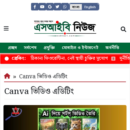
বাংলা
English
প্রচ্ছদ
সর্বশেষ
প্রযুক্তি
মোবাইল ও ইন্টারনেট
অর্থনীতি
জ
তুয়োনোর নতুন ঠিকানা ফিওরেন্টিনা, নেই স্থায়ী চুক্তির সুযোগ
দুর্নীতিমুক
ব্রেকিং:
Canva ভিডিও এডিটিং
Canva ভিডিও এডিটিং