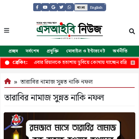
বাংলা
English
প্রচ্ছদ
সর্বশেষ
প্রযুক্তি
মোবাইল ও ইন্টারনেট
অর্থনীতি
জ
াঁদিয়েছিলেন, এবার রিয়ালকে হতাশায় ডুবিয়ে কোথায় যাচ্ছেন রদ্রি
ক্
ব্রেকিং:
তারাবির নামাজ সুন্নত নাকি নফল
তারাবির নামাজ সুন্নত নাকি নফল