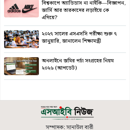
বিশ্বকাপে অ্যাডিডাস না নাইকি—বিজ্ঞাপন,
জার্সি আর তারকাদের লড়াইয়ে কে
এগিয়ে?
২০২৭ সালের এসএসসি পরীক্ষা শুরু ৭
জানুয়ারি, জানালেন শিক্ষামন্ত্রী
অনলাইনে জমির পর্চা সংগ্রহের নিয়ম
২০২৬ (আপডেট)
সম্পাদক: সানাউল বারী