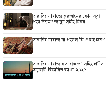
তারাবির নামাজে কুরআনের কোন সূরা
পড়া উত্তম? জানুন সহীহ নিয়ম
তারাবির নামাজ না পড়লে কি গুনাহ হবে?
তারাবির নামাজ কত রাকাত? সহিহ হাদিস
অনুযায়ী বিস্তারিত ব্যাখ্যা ২০২৫