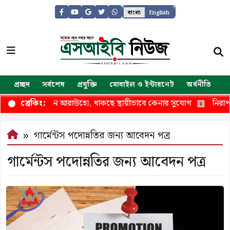
বাংলা
English
প্রচ্ছদ
সর্বশেষ
প্রযুক্তি
মোবাইল ও ইন্টারনেট
অর্থনীতি
জ
লে ধারে যাচ্ছেন আরাউহো, থাকছে স্থায়ীভাবে কেনার সুযোগ
নিরাপত্ত
ব্রেকিং:
গার্মেন্টস পদোন্নতির জন্য আবেদন পত্র
গার্মেন্টস পদোন্নতির জন্য আবেদন পত্র