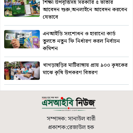
শিক্ষা উপবৃত্তিসহ সরকারি ৫ ভাতার
আবেদন শুরু,অনলাইনে আবেদন করবেন
যেভাবে
এনআইডি সংশোধন ও হারানো কার্ড
তুলতে নতুন ফি নির্ধারণ করল নির্বাচন
কমিশন
খাগড়াছড়ির মাটিরাঙ্গায় প্রায় ৯০০ কৃষকের
মাঝে কৃষি উপকরণ বিতরণ
সম্পাদক: সানাউল বারী
প্রকাশক:রেজাউল হক