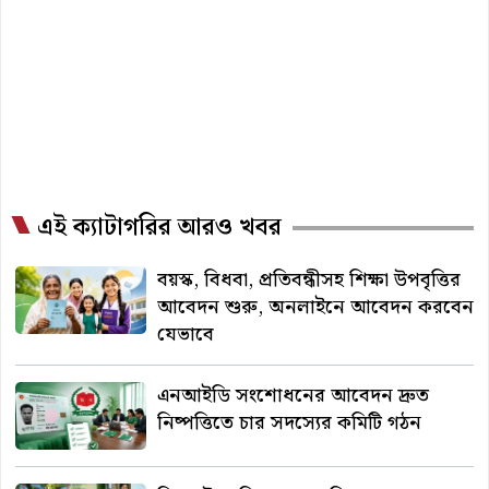
এই ক্যাটাগরির আরও খবর
বয়স্ক, বিধবা, প্রতিবন্ধীসহ শিক্ষা উপবৃত্তির
আবেদন শুরু, অনলাইনে আবেদন করবেন
যেভাবে
এনআইডি সংশোধনের আবেদন দ্রুত
নিষ্পত্তিতে চার সদস্যের কমিটি গঠন