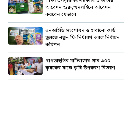
শিক্ষা উপবৃত্তিসহ সরকারি ৫ ভাতার
আবেদন শুরু,অনলাইনে আবেদন
করবেন যেভাবে
এনআইডি সংশোধন ও হারানো কার্ড
তুলতে নতুন ফি নির্ধারণ করল নির্বাচন
কমিশন
খাগড়াছড়ির মাটিরাঙ্গায় প্রায় ৯০০
কৃষকের মাঝে কৃষি উপকরণ বিতরণ