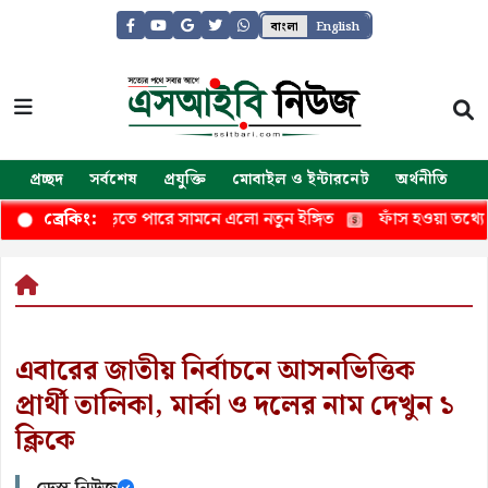
বাংলা
English
প্রচ্ছদ
সর্বশেষ
প্রযুক্তি
মোবাইল ও ইন্টারনেট
অর্থনীতি
জ
াম কত বাড়তে পারে সামনে এলো নতুন ইঙ্গিত
ফাঁস হওয়া তথ্যে আইফো
ব্রেকিং:
এবারের জাতীয় নির্বাচনে আসনভিত্তিক
প্রার্থী তালিকা, মার্কা ও দলের নাম দেখুন ১
ক্লিকে