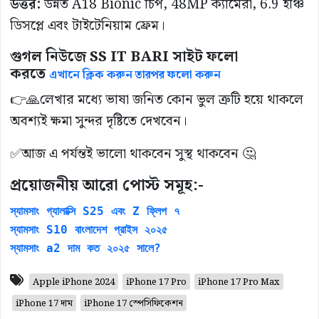
উত্তর:
উন্নত A18 Bionic চিপ, 48MP ক্যামেরা, 6.9 ইঞ্চি
ডিসপ্লে এবং টাইটেনিয়াম ফ্রেম।
গুগল নিউজে SS IT BARI সাইট ফলো
করতে
এখানে ক্লিক করুন তারপর ফলো করুন
👉🙏লেখার মধ্যে ভাষা জনিত কোন ভুল ত্রুটি হয়ে থাকলে
অবশ্যই ক্ষমা সুন্দর দৃষ্টিতে দেখবেন।
✅আজ এ পর্যন্তই ভালো থাকবেন সুস্থ থাকবেন 🤔
প্রয়োজনীয় আরো পোস্ট সমূহ:-
স্যামসাং গ্যালাক্সি S25 এবং Z ফ্লিপ ৭
স্যামসাং S10 বাংলাদেশ প্রাইস ২০২৫
স্যামসাং a2 দাম কত ২০২৫ সালে?
Apple iPhone 2024
iPhone 17 Pro
iPhone 17 Pro Max
iPhone 17 দাম
iPhone 17 স্পেসিফিকেশন