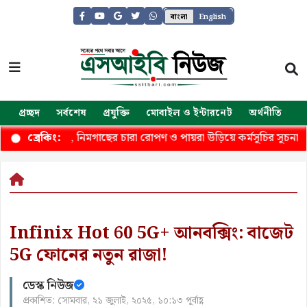
বাংলা
English
প্রচ্ছদ
সর্বশেষ
প্রযুক্তি
মোবাইল ও ইন্টারনেট
অর্থনীতি
জ
রহমান, নিমগাছের চারা রোপণ ও পায়রা উড়িয়ে কর্মসূচির সূচনা
স্ব
ব্রেকিং:
Infinix Hot 60 5G+ আনবক্সিং: বাজেট
5G ফোনের নতুন রাজা!
ডেস্ক নিউজ
প্রকাশিত: সোমবার, ২১ জুলাই, ২০২৫, ১০:১৩ পূর্বাহ্ণ