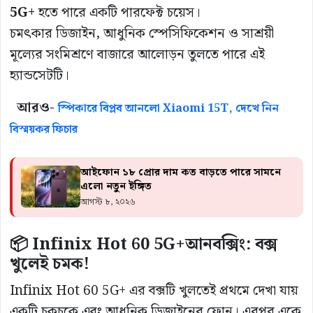
5G+
হতে পারে একটি পারফেক্ট চয়েস।
চমৎকার ডিজাইন, আধুনিক স্পেসিফিকেশন ও সাশ্রয়ী
মূল্যের সংমিশ্রণে বাজারে আলোড়ন তুলতে পারে এই
হ্যান্ডসেটটি।
আরও-
স্পিকারে বিপ্লব আনলো Xiaomi 15T, দেখে নিন
বিস্ময়কর ফিচার
আইফোন ১৮ প্রোর দাম কত বাড়তে পারে সামনে
এলো নতুন ইঙ্গিত
আগস্ট ৮, ২০২৬
📦 Infinix Hot 60 5G+আনবক্সিং: বক্স
খুলেই চমক!
Infinix Hot 60 5G+ এর বক্সটি খুলতেই প্রথমে দেখা যায়
একটি চকচকে এবং আধুনিক ডিজাইনের ফোন। এরপর একে