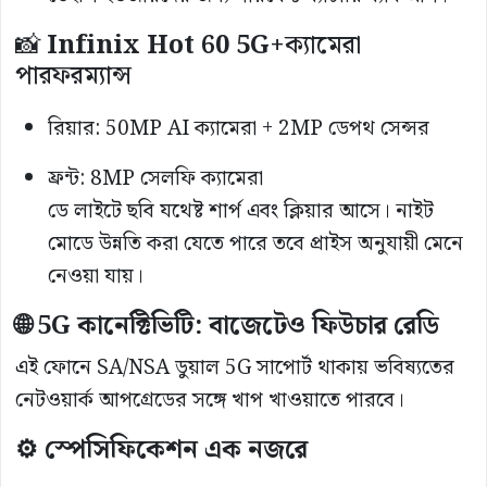
📸
Infinix Hot 60 5G+
ক্যামেরা
পারফরম্যান্স
রিয়ার: 50MP AI ক্যামেরা + 2MP ডেপথ সেন্সর
ফ্রন্ট: 8MP সেলফি ক্যামেরা
ডে লাইটে ছবি যথেষ্ট শার্প এবং ক্লিয়ার আসে। নাইট
মোডে উন্নতি করা যেতে পারে তবে প্রাইস অনুযায়ী মেনে
নেওয়া যায়।
🌐 5G কানেক্টিভিটি: বাজেটেও ফিউচার রেডি
এই ফোনে SA/NSA ডুয়াল 5G সাপোর্ট থাকায় ভবিষ্যতের
নেটওয়ার্ক আপগ্রেডের সঙ্গে খাপ খাওয়াতে পারবে।
⚙️ স্পেসিফিকেশন এক নজরে