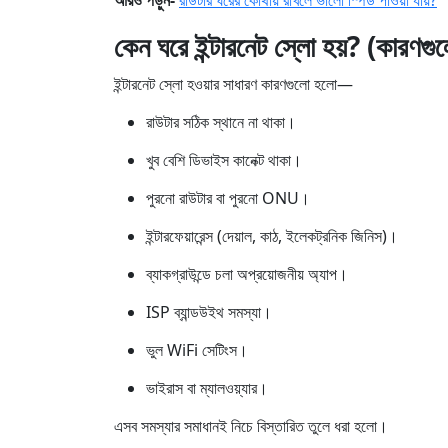
আরও পড়ুন-
রাউটার ঘরের কোথায় রাখলে ভালো স্পিড পাওয়া যায়?
কেন ঘরে ইন্টারনেট স্লো হয়? (কারণগ
ইন্টারনেট স্লো হওয়ার সাধারণ কারণগুলো হলো—
রাউটার সঠিক স্থানে না থাকা।
খুব বেশি ডিভাইস কানেক্ট থাকা।
পুরনো রাউটার বা পুরনো ONU।
ইন্টারফেয়ারেন্স (দেয়াল, কাঠ, ইলেকট্রনিক জিনিস)।
ব্যাকগ্রাউন্ডে চলা অপ্রয়োজনীয় অ্যাপ।
ISP ব্যান্ডউইথ সমস্যা।
ভুল WiFi সেটিংস।
ভাইরাস বা ম্যালওয়্যার।
এসব সমস্যার সমাধানই নিচে বিস্তারিত তুলে ধরা হলো।