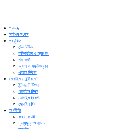
প্রচ্ছদ
সর্বশেষ সংবাদ
প্রযুক্তি
টেক নিউজ
কম্পিউটার ও ল্যাপটপ
গ্যাজেট
অ্যাপ ও সফটওয়্যার
এআই নিউজ
মোবাইল ও ইন্টারনেট
ইন্টারনেট টিপস
মোবাইল টিপস
মোবাইল রিভিউ
মোবাইল সিম
অর্থনীতি
কর ও ভ্যাট
দ্রব্যমূল্য ও বাজার