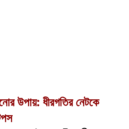
়ানোর উপায়: ধীরগতির নেটকে
টিপস