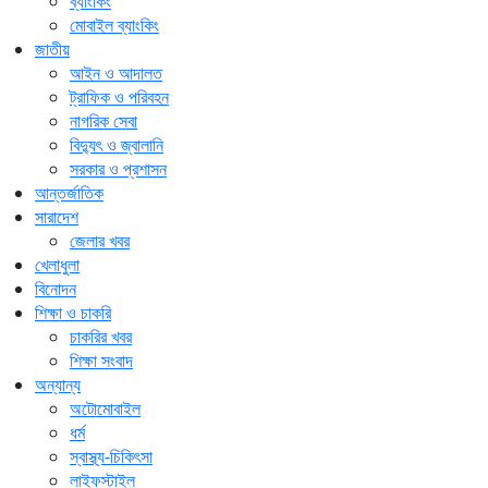
ব্যাংকিং
মোবাইল ব্যাংকিং
জাতীয়
আইন ও আদালত
ট্রাফিক ও পরিবহন
নাগরিক সেবা
বিদ্যুৎ ও জ্বালানি
সরকার ও প্রশাসন
আন্তর্জাতিক
সারাদেশ
জেলার খবর
খেলাধুলা
বিনোদন
শিক্ষা ও চাকরি
চাকরির খবর
শিক্ষা সংবাদ
অন্যান্য
অটোমোবাইল
ধর্ম
স্বাস্থ্য-চিকিৎসা
লাইফস্টাইল