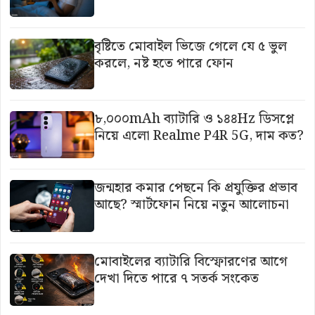
বৃষ্টিতে মোবাইল ভিজে গেলে যে ৫ ভুল
করলে, নষ্ট হতে পারে ফোন
৮,০০০mAh ব্যাটারি ও ১৪৪Hz ডিসপ্লে
নিয়ে এলো Realme P4R 5G, দাম কত?
জন্মহার কমার পেছনে কি প্রযুক্তির প্রভাব
আছে? স্মার্টফোন নিয়ে নতুন আলোচনা
মোবাইলের ব্যাটারি বিস্ফোরণের আগে
দেখা দিতে পারে ৭ সতর্ক সংকেত