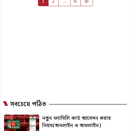
1
2
…
6
pagination
সবচেয়ে পঠিত
নতুন ফ্যামিলি কার্ড আবেদন করার
নিয়ম(অনলাইন ও অফলাইন)