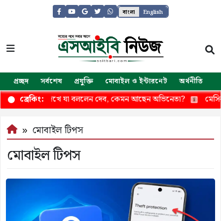
বাংলা
English
প্রচ্ছদ
সর্বশেষ
প্রযুক্তি
মোবাইল ও ইন্টারনেট
অর্থনীতি
জ
ে মিঠুনকে দেখে যা বললেন দেব, কেমন আছেন অভিনেতা?
মেসির পর
ব্রেকিং:
মোবাইল টিপস
মোবাইল টিপস