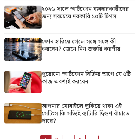
২০২৬ সালে স্মার্টফোন ব্যবহারকারীদের
জন্য সবচেয়ে দরকারি ১০টি টিপস
ফোন হারিয়ে গেলে সঙ্গে সঙ্গে কী
করবেন? জেনে নিন জরুরি করণীয়
পুরোনো স্মার্টফোন বিক্রির আগে যে ৫টি
কাজ অবশ্যই করবেন
আপনার মোবাইলে লুকিয়ে থাকা এই
সেটিংস কি সত্যিই ব্যাটারি দ্বিগুণ বাঁচাতে
পারে?
Posts