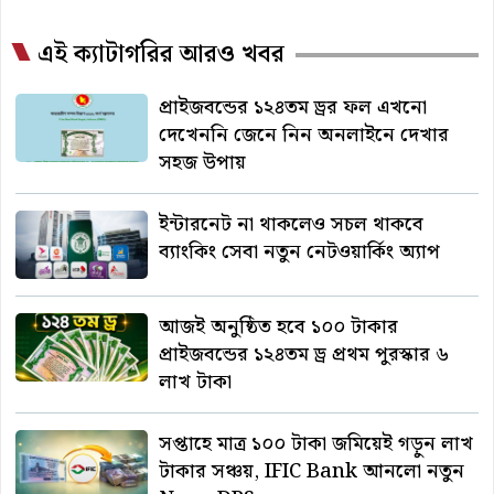
এই ক্যাটাগরির আরও খবর
প্রাইজবন্ডের ১২৪তম ড্রর ফল এখনো
দেখেননি জেনে নিন অনলাইনে দেখার
সহজ উপায়
ইন্টারনেট না থাকলেও সচল থাকবে
ব্যাংকিং সেবা নতুন নেটওয়ার্কিং অ্যাপ
আজই অনুষ্ঠিত হবে ১০০ টাকার
প্রাইজবন্ডের ১২৪তম ড্র প্রথম পুরস্কার ৬
লাখ টাকা
সপ্তাহে মাত্র ১০০ টাকা জমিয়েই গড়ুন লাখ
টাকার সঞ্চয়, IFIC Bank আনলো নতুন