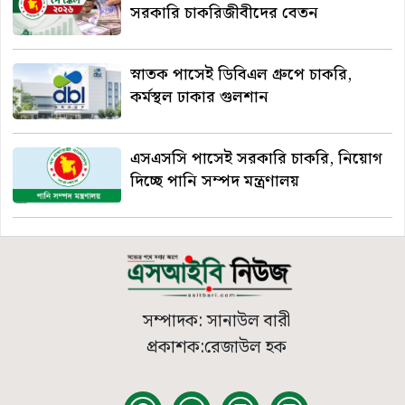
সরকারি চাকরিজীবীদের বেতন
স্নাতক পাসেই ডিবিএল গ্রুপে চাকরি,
কর্মস্থল ঢাকার গুলশান
এসএসসি পাসেই সরকারি চাকরি, নিয়োগ
দিচ্ছে পানি সম্পদ মন্ত্রণালয়
সম্পাদক: সানাউল বারী
প্রকাশক:রেজাউল হক