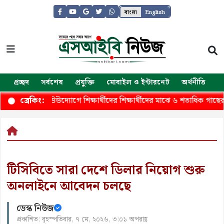
বাংলা
English
প্রচ্ছদ
সর্বশেষ
প্রযুক্তি
মোবাইল ও ইন্টারনেট
অর্থনীতি
জ
নাবাহিনীর উউদ্যোগে শিক্ষার্থীদের শিক্ষার্থীদের মাঝে ৬ শতাধিক গাছের চার
ব্রেকিং:
টিসিবিতে সারা দেশে ডিলার নিয়োগ শুরু
অনলাইনে আবেদন চলছে
ডেস্ক নিউজ
প্রকাশিত: বৃহস্পতিবার, ৭ মে, ২০২৬, ৩:০১ অপরাহ্ণ