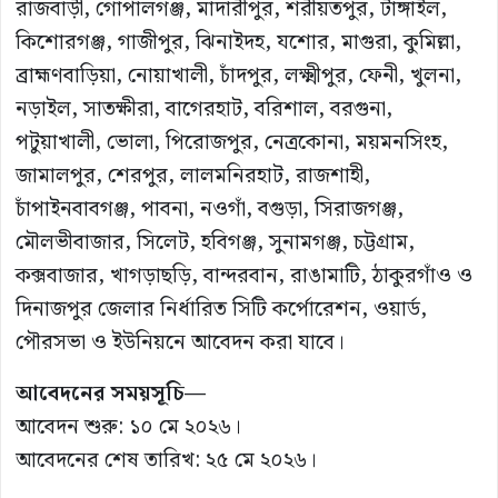
রাজবাড়ী, গোপালগঞ্জ, মাদারীপুর, শরীয়তপুর, টাঙ্গাইল,
কিশোরগঞ্জ, গাজীপুর, ঝিনাইদহ, যশোর, মাগুরা, কুমিল্লা,
ব্রাহ্মণবাড়িয়া, নোয়াখালী, চাঁদপুর, লক্ষ্মীপুর, ফেনী, খুলনা,
নড়াইল, সাতক্ষীরা, বাগেরহাট, বরিশাল, বরগুনা,
পটুয়াখালী, ভোলা, পিরোজপুর, নেত্রকোনা, ময়মনসিংহ,
জামালপুর, শেরপুর, লালমনিরহাট, রাজশাহী,
চাঁপাইনবাবগঞ্জ, পাবনা, নওগাঁ, বগুড়া, সিরাজগঞ্জ,
মৌলভীবাজার, সিলেট, হবিগঞ্জ, সুনামগঞ্জ, চট্টগ্রাম,
কক্সবাজার, খাগড়াছড়ি, বান্দরবান, রাঙামাটি, ঠাকুরগাঁও ও
দিনাজপুর জেলার নির্ধারিত সিটি কর্পোরেশন, ওয়ার্ড,
পৌরসভা ও ইউনিয়নে আবেদন করা যাবে।
আবেদনের সময়সূচি—
আবেদন শুরু: ১০ মে ২০২৬।
আবেদনের শেষ তারিখ: ২৫ মে ২০২৬।