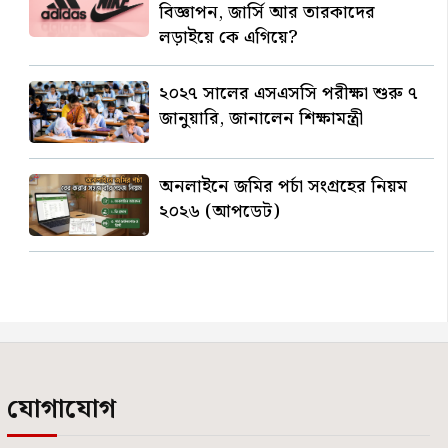
বিজ্ঞাপন, জার্সি আর তারকাদের
লড়াইয়ে কে এগিয়ে?
২০২৭ সালের এসএসসি পরীক্ষা শুরু ৭
জানুয়ারি, জানালেন শিক্ষামন্ত্রী
অনলাইনে জমির পর্চা সংগ্রহের নিয়ম
২০২৬ (আপডেট)
যোগাযোগ