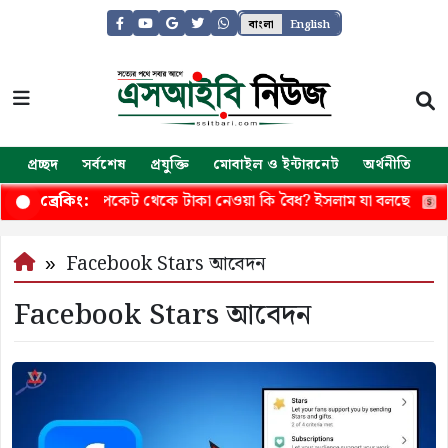
বাংলা
English
প্রচ্ছদ
সর্বশেষ
প্রযুক্তি
মোবাইল ও ইন্টারনেট
অর্থনীতি
জ
ীর অনুমতি ছাড়া পকেট থেকে টাকা নেওয়া কি বৈধ? ইসলাম যা বলছে
৭,
ব্রেকিং:
Facebook Stars আবেদন
Facebook Stars আবেদন