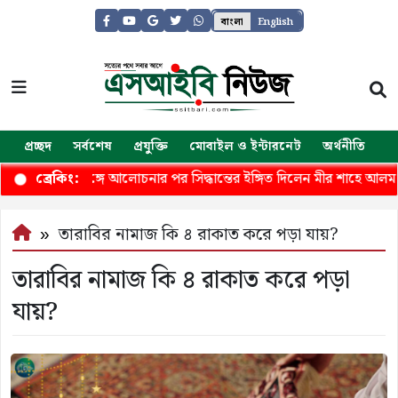
বাংলা
English
প্রচ্ছদ
সর্বশেষ
প্রযুক্তি
মোবাইল ও ইন্টারনেট
অর্থনীতি
জ
্রধানমন্ত্রীর সঙ্গে আলোচনার পর সিদ্ধান্তের ইঙ্গিত দিলেন মীর শাহে আলম
ব্রেকিং:
তারাবির নামাজ কি ৪ রাকাত করে পড়া যায়?
তারাবির নামাজ কি ৪ রাকাত করে পড়া
যায়?