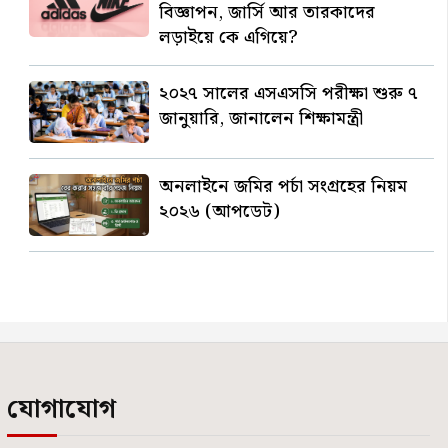
বিজ্ঞাপন, জার্সি আর তারকাদের
লড়াইয়ে কে এগিয়ে?
২০২৭ সালের এসএসসি পরীক্ষা শুরু ৭
জানুয়ারি, জানালেন শিক্ষামন্ত্রী
অনলাইনে জমির পর্চা সংগ্রহের নিয়ম
২০২৬ (আপডেট)
যোগাযোগ