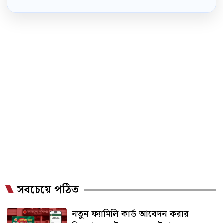
সবচেয়ে পঠিত
নতুন ফ্যামিলি কার্ড আবেদন করার