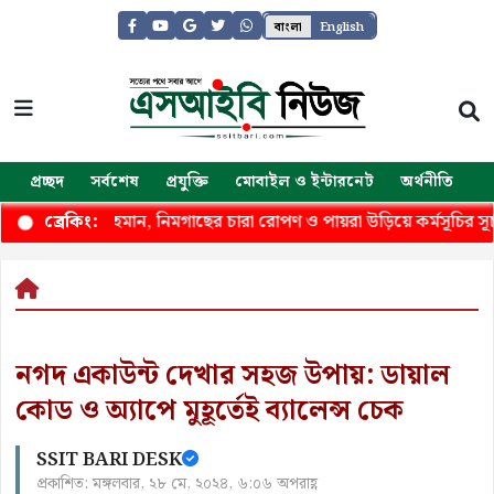
বাংলা
English
প্রচ্ছদ
সর্বশেষ
প্রযুক্তি
মোবাইল ও ইন্টারনেট
অর্থনীতি
জ
তারেক রহমান, নিমগাছের চারা রোপণ ও পায়রা উড়িয়ে কর্মসূচির সূচনা
ব্রেকিং:
নগদ একাউন্ট দেখার সহজ উপায়: ডায়াল
কোড ও অ্যাপে মুহূর্তেই ব্যালেন্স চেক
SSIT BARI DESK
প্রকাশিত: মঙ্গলবার, ২৮ মে, ২০২৪, ৬:০৬ অপরাহ্ণ