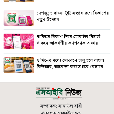
দেশজুড়ে বাংলা QR সম্প্রসারণে বিকাশের
নতুন উদ্যোগ
বাকিতে বিকাশ দিয়ে মোবাইল রিচার্জ,
থাকছে আকর্ষণীয় ক্যাশব্যাক অফার
৭ দিনের মধ্যে দোকানে চালু হবে বাংলা
কিউআর, আবেদন করতে হবে যেভাবে
সম্পাদক: সানাউল বারী
প্রকাশক:রেজাউল হক