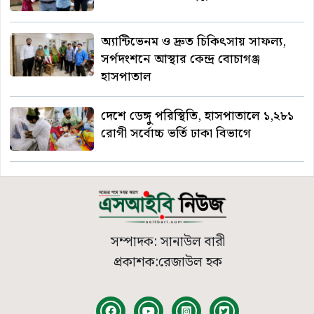
অ্যান্টিভেনম ও দ্রুত চিকিৎসায় সাফল্য,
সর্পদংশনে আস্থার কেন্দ্র বোচাগঞ্জ
হাসপাতাল
দেশে ডেঙ্গু পরিস্থিতি, হাসপাতালে ১,২৮১
রোগী সর্বোচ্চ ভর্তি ঢাকা বিভাগে
সম্পাদক: সানাউল বারী
প্রকাশক:রেজাউল হক