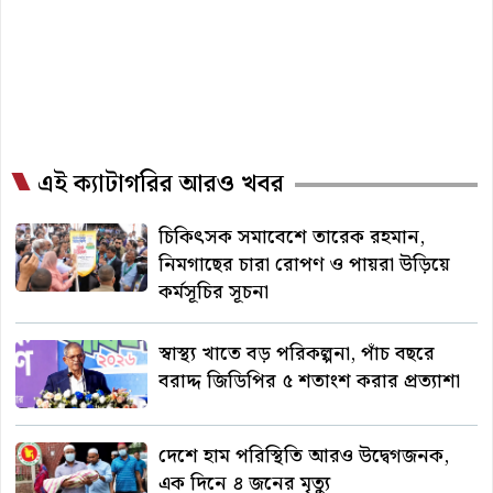
এই ক্যাটাগরির আরও খবর
চিকিৎসক সমাবেশে তারেক রহমান,
নিমগাছের চারা রোপণ ও পায়রা উড়িয়ে
কর্মসূচির সূচনা
স্বাস্থ্য খাতে বড় পরিকল্পনা, পাঁচ বছরে
বরাদ্দ জিডিপির ৫ শতাংশ করার প্রত্যাশা
দেশে হাম পরিস্থিতি আরও উদ্বেগজনক,
এক দিনে ৪ জনের মৃত্যু