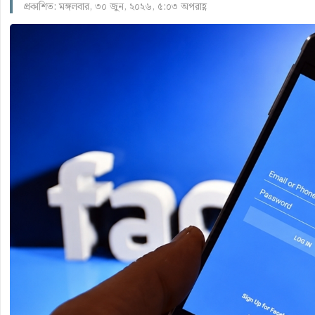
প্রকাশিত: মঙ্গলবার, ৩০ জুন, ২০২৬, ৫:০৩ অপরাহ্ণ