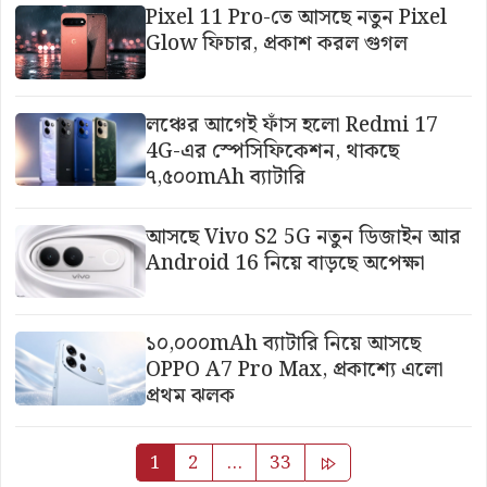
Pixel 11 Pro-তে আসছে নতুন Pixel
Glow ফিচার, প্রকাশ করল গুগল
লঞ্চের আগেই ফাঁস হলো Redmi 17
4G-এর স্পেসিফিকেশন, থাকছে
৭,৫০০mAh ব্যাটারি
আসছে Vivo S2 5G নতুন ডিজাইন আর
Android 16 নিয়ে বাড়ছে অপেক্ষা
১০,০০০mAh ব্যাটারি নিয়ে আসছে
OPPO A7 Pro Max, প্রকাশ্যে এলো
প্রথম ঝলক
Posts
1
2
…
33