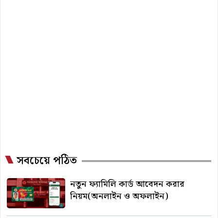
pagination
সবচেয়ে পঠিত
নতুন ফ্যামিলি কার্ড আবেদন করার
নিয়ম(অনলাইন ও অফলাইন)