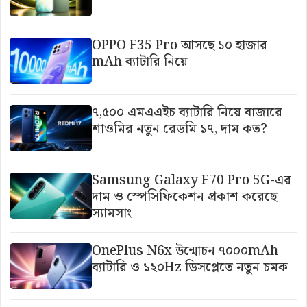
OPPO F35 Pro আসছে ১০ হাজার
mAh ব্যাটারি নিয়ে
৭,৫০০ এমএএইচ ব্যাটারি নিয়ে বাজারে
শাওমির নতুন রেডমি ১৭, দাম কত?
Samsung Galaxy F70 Pro 5G-এর
দাম ও স্পেসিফিকেশন প্রকাশ করেছে
স্যামসাং
OnePlus N6x উন্মোচন ৭০০০mAh
ব্যাটারি ও ১২০Hz ডিসপ্লেতে নতুন চমক