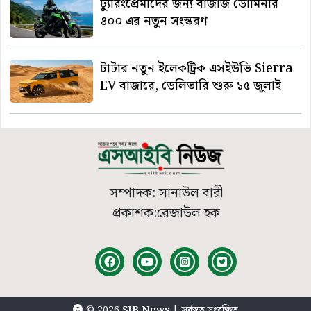
ট্যুরিংপ্রেমীদের জন্য বাজাজ ডোমিনার
৪০০ এর নতুন সংস্করণ
টাটার নতুন ইলেকট্রিক এসইউভি Sierra
EV বাজারে, ডেলিভারি শুরু ১৫ জুলাই
সম্পাদক: সানাউল বারী
প্রকাশক:রেজাউল হক
© 2026
SIB News
| সর্বস্বত্ব সংরক্ষিত