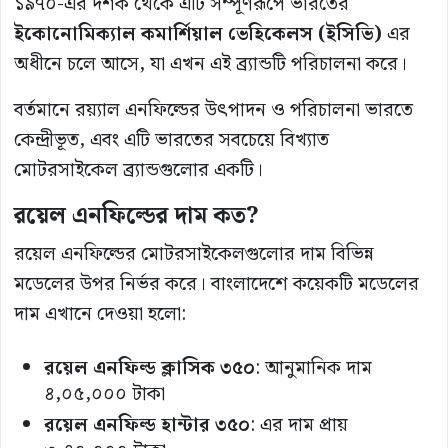
১৯৭০-এর দশক থেকে এটি সম্পূর্ণরূপে ভারতের
ইকোনোমিক্যাল
কমার্শিয়াল
ভেহিকেলস (
ইসিভি)
এর
অধীনে চলে আসে, যা এখন এই ব্র্যান্ডটি পরিচালনা করে।
বর্তমানে রয়্যাল এনফিল্ডের উৎপাদন ও পরিচালনা ভারতে
কেন্দ্রীভূত, এবং এটি ভারতের সবচেয়ে বিখ্যাত
মোটরসাইকেল ব্র্যান্ডগুলোর একটি।
রয়েল
এনফিল্ডের
দাম
কত?
রয়েল
এনফিল্ডের মোটরসাইকেলগুলোর দাম বিভিন্ন
মডেলের উপর নির্ভর করে। বাংলাদেশে কয়েকটি মডেলের
দাম এখানে দেওয়া হলো:
রয়েল
এনফিল্ড
ক্লাসিক
৩৫০
: আনুমানিক দাম
৪,০৫,০০০ টাকা​
রয়েল
এনফিল্ড
হান্টার
৩৫০
: এর দাম প্রায়