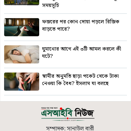
সময়সূচি
ফজরের পর কোন দোয়া পড়লে রিজিক
বাড়তে পারে?
ঘুমানোর আগে এই ৩টি আমল করলে কী
ঘটে?
স্বামীর অনুমতি ছাড়া পকেট থেকে টাকা
নেওয়া কি বৈধ? ইসলাম যা বলছে
সম্পাদক: সানাউল বারী