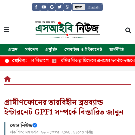
বাংলা
English
প্রচ্ছদ
সর্বশেষ
প্রযুক্তি
মোবাইল ও ইন্টারনেট
অর্থনীতি
জ
তি ঢাকা বিভাগে
রদ্রির বিকল্প হিসেবে এনজো ফার্নান্দেজকে টার্গেট করছ
ব্রেকিং:
গ্রামীণফোনের তারবিহীন ব্রডব্যান্ড
ইন্টারনেট GPFi সম্পর্কে বিস্তারিত জানুন
ডেস্ক নিউজ
প্রকাশিত: মঙ্গলবার, ২৬ নভেম্বর, ২০২৪, ১১:৩০ পূর্বাহ্ণ