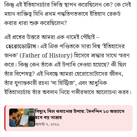
কিন্তু এই ইতিহাসচর্চার ভিত্তি স্থাপন করেছিলেন কে? কে সেই
মহান ব্যক্তিত্ব যিনি প্রথম পদ্ধতিগতভাবে ইতিহাস রেকর্ড
করার ধারা শুরু করেছিলেন?
এই প্রশ্নের উত্তরে আমরা এক নামেই পৌঁছাই –
হেরোডোটাস
। এই গ্রিক পণ্ডিতকে সারা বিশ্ব ‘ইতিহাসের
জনক’ (Father of History) হিসেবে শ্রদ্ধার সাথে স্মরণ
করে। কিন্তু কেন তাঁকে এই উপাধি দেওয়া হয়েছে? কী ছিল
তাঁর বিশেষত্ব? এই নিবন্ধে আমরা হেরোডোটাসের জীবন,
তাঁর যুগান্তকারী রচনা ‘দ্য হিস্ট্রিজ’, এবং আধুনিক
ইতিহাসচর্চায় তাঁর অবদান নিয়ে গভীরভাবে আলোচনা করব।
বিদ্যুৎ বিল কমানোর উপায়: দৈনন্দিন ১০ অভ্যাসে
হবে বড় সাশ্রয়
আগস্ট ৭, ২০২৬