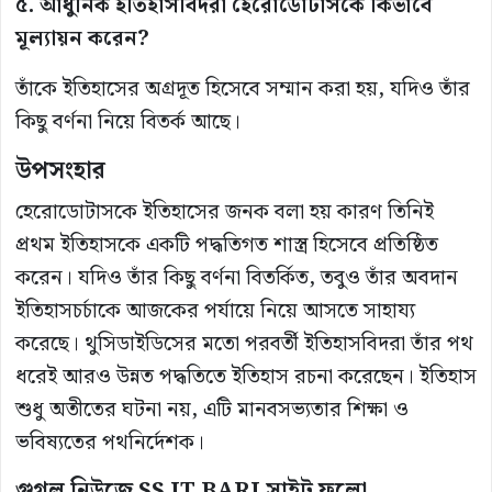
৫. আধুনিক ইতিহাসবিদরা হেরোডোটাসকে কিভাবে
মূল্যায়ন করেন?
তাঁকে ইতিহাসের অগ্রদূত হিসেবে সম্মান করা হয়, যদিও তাঁর
কিছু বর্ণনা নিয়ে বিতর্ক আছে।
উপসংহার
হেরোডোটাসকে ইতিহাসের জনক বলা হয় কারণ তিনিই
প্রথম ইতিহাসকে একটি পদ্ধতিগত শাস্ত্র হিসেবে প্রতিষ্ঠিত
করেন। যদিও তাঁর কিছু বর্ণনা বিতর্কিত, তবুও তাঁর অবদান
ইতিহাসচর্চাকে আজকের পর্যায়ে নিয়ে আসতে সাহায্য
করেছে। থুসিডাইডিসের মতো পরবর্তী ইতিহাসবিদরা তাঁর পথ
ধরেই আরও উন্নত পদ্ধতিতে ইতিহাস রচনা করেছেন। ইতিহাস
শুধু অতীতের ঘটনা নয়, এটি মানবসভ্যতার শিক্ষা ও
ভবিষ্যতের পথনির্দেশক।
গুগল নিউজে SS IT BARI সাইট ফলো