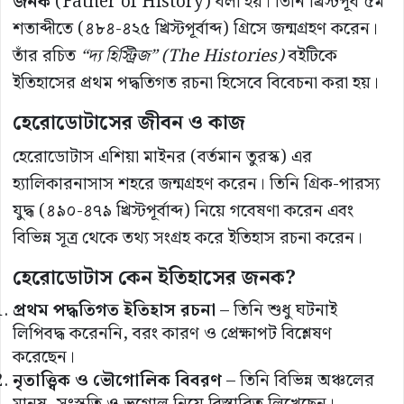
জনক
(Father of History) বলা হয়। তিনি খ্রিস্টপূর্ব ৫ম
শতাব্দীতে (৪৮৪-৪২৫ খ্রিস্টপূর্বাব্দ) গ্রিসে জন্মগ্রহণ করেন।
তাঁর রচিত
“দ্য হিস্ট্রিজ” (The Histories)
বইটিকে
ইতিহাসের প্রথম পদ্ধতিগত রচনা হিসেবে বিবেচনা করা হয়।
হেরোডোটাসের জীবন ও কাজ
হেরোডোটাস এশিয়া মাইনর (বর্তমান তুরস্ক) এর
হ্যালিকারনাসাস শহরে জন্মগ্রহণ করেন। তিনি গ্রিক-পারস্য
যুদ্ধ (৪৯০-৪৭৯ খ্রিস্টপূর্বাব্দ) নিয়ে গবেষণা করেন এবং
বিভিন্ন সূত্র থেকে তথ্য সংগ্রহ করে ইতিহাস রচনা করেন।
হেরোডোটাস কেন ইতিহাসের জনক?
প্রথম পদ্ধতিগত ইতিহাস রচনা
– তিনি শুধু ঘটনাই
লিপিবদ্ধ করেননি, বরং কারণ ও প্রেক্ষাপট বিশ্লেষণ
করেছেন।
নৃতাত্ত্বিক ও ভৌগোলিক বিবরণ
– তিনি বিভিন্ন অঞ্চলের