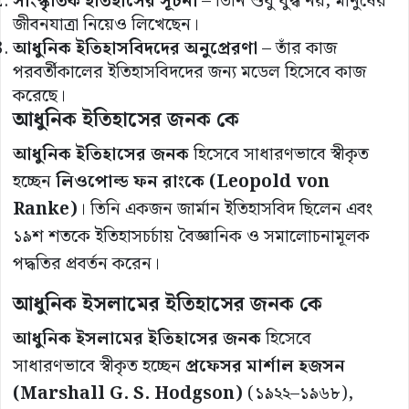
সাংস্কৃতিক ইতিহাসের সূচনা
– তিনি শুধু যুদ্ধ নয়, মানুষের
জীবনযাত্রা নিয়েও লিখেছেন।
আধুনিক ইতিহাসবিদদের অনুপ্রেরণা
– তাঁর কাজ
পরবর্তীকালের ইতিহাসবিদদের জন্য মডেল হিসেবে কাজ
করেছে।
আধুনিক ইতিহাসের জনক কে
আধুনিক ইতিহাসের জনক
হিসেবে সাধারণভাবে স্বীকৃত
হচ্ছেন
লিওপোল্ড ফন রাংকে (Leopold von
Ranke)
। তিনি একজন জার্মান ইতিহাসবিদ ছিলেন এবং
১৯শ শতকে ইতিহাসচর্চায় বৈজ্ঞানিক ও সমালোচনামূলক
পদ্ধতির প্রবর্তন করেন।
আধুনিক ইসলামের ইতিহাসের জনক কে
আধুনিক ইসলামের ইতিহাসের জনক
হিসেবে
সাধারণভাবে স্বীকৃত হচ্ছেন
প্রফেসর মার্শাল হজসন
(Marshall G. S. Hodgson)
(১৯২২–১৯৬৮),