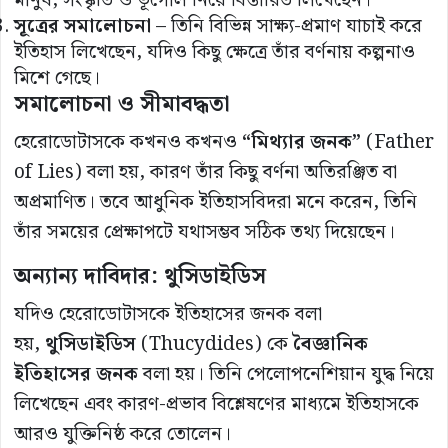
মানুষ, সংস্কৃতি ও ভূগোল নিয়ে বিস্তারিত লিখেছেন।
সূত্রের সমালোচনা
– তিনি বিভিন্ন সাক্ষ্য-প্রমাণ যাচাই করে
ইতিহাস লিখেছেন, যদিও কিছু ক্ষেত্রে তাঁর বর্ণনায় কল্পনাও
মিশে গেছে।
সমালোচনা ও সীমাবদ্ধতা
হেরোডোটাসকে কখনও কখনও
“মিথ্যার জনক”
(Father
of Lies) বলা হয়, কারণ তাঁর কিছু বর্ণনা অতিরঞ্জিত বা
অপ্রমাণিত। তবে আধুনিক ইতিহাসবিদরা মনে করেন, তিনি
তাঁর সময়ের প্রেক্ষাপটে যথাসম্ভব সঠিক তথ্য দিয়েছেন।
অন্যান্য দাবিদার: থুসিডাইডিস
যদিও হেরোডোটাসকে ইতিহাসের জনক বলা
হয়,
থুসিডাইডিস
(Thucydides) কে
বৈজ্ঞানিক
ইতিহাসের জনক
বলা হয়। তিনি পেলোপনেশিয়ান যুদ্ধ নিয়ে
লিখেছেন এবং কারণ-প্রভাব বিশ্লেষণের মাধ্যমে ইতিহাসকে
আরও যুক্তিনিষ্ঠ করে তোলেন।