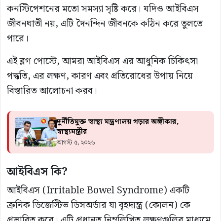
কনস্টিপেশনের মতো সমস্যা সৃষ্টি করে। যদিও আইবিএস
জীবনঘাতী নয়, এটি দৈনন্দিন জীবনকে কঠিন করে তুলতে
পারে।
এই ব্লগ পোস্টে, আমরা আইবিএস এর আধুনিক চিকিৎসা
পদ্ধতি, এর লক্ষণ, কারণ এবং প্রতিরোধের উপায় নিয়ে
বিস্তারিত আলোচনা করব।
দুর্নীতিমুক্ত স্বাস্থ্য মন্ত্রণালয় গড়ার অঙ্গীকার,
স্বাস্থ্যমন্ত্রীর
আগস্ট ৫, ২০২৬
আইবিএস কি?
আইবিএস (Irritable Bowel Syndrome) একটি
ক্রনিক ডিজেস্টিভ ডিসঅর্ডার যা বৃহদান্ত্র (কোলন) কে
প্রভাবিত করে। এটি প্রধানত নিম্নলিখিত লক্ষণগুলির মাধ্যমে