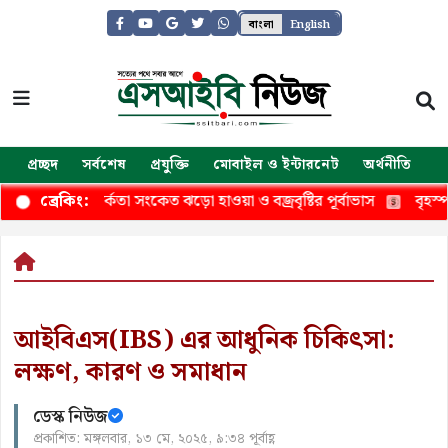
বাংলা
English
প্রচ্ছদ
সর্বশেষ
প্রযুক্তি
মোবাইল ও ইন্টারনেট
অর্থনীতি
জ
বর সতর্কতা সংকেত ঝড়ো হাওয়া ও বজ্রবৃষ্টির পূর্বাভাস
বৃহস্পতিবার ৪
ব্রেকিং:
আইবিএস(IBS) এর আধুনিক চিকিৎসা:
লক্ষণ, কারণ ও সমাধান
ডেস্ক নিউজ
প্রকাশিত: মঙ্গলবার, ১৩ মে, ২০২৫, ৯:৩৪ পূর্বাহ্ণ