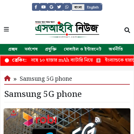
বাংলা
English
প্রচ্ছদ
সর্বশেষ
প্রযুক্তি
মোবাইল ও ইন্টারনেট
অর্থনীতি
জ
35 Pro আসছে ১০ হাজার mAh ব্যাটারি নিয়ে
ইংল্যান্ডকে হারানো
ব্রেকিং:
Samsung 5G phone
Samsung 5G phone