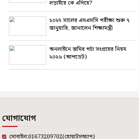
লড়াইয়ে কে এগিয়ে?
২০২৭ সালের এসএসসি পরীক্ষা শুরু ৭
জানুয়ারি, জানালেন শিক্ষামন্ত্রী
অনলাইনে জমির পর্চা সংগ্রহের নিয়ম
২০২৬ (আপডেট)
যোগাযোগ
মোবাইল:01673209702(হোয়াটসঅ্যাপ)