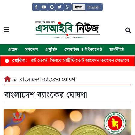
বাংলা
English
প্রচ্ছদ
সর্বশেষ
প্রযুক্তি
মোবাইল ও ইন্টারনেট
অর্থনীতি
জ
চে গুগলের এআই কোর্স, মিলবে সার্টিফিকেট আবেদন করবেন যেভাবে
ব্রেকিং:
বাংলাদেশ ব্যাংকের ঘোষণা
বাংলাদেশ ব্যাংকের ঘোষণা