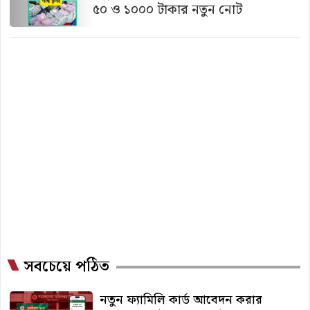
৫০ ও ১০০০ টাকার নতুন নোট
সবচেয়ে পঠিত
নতুন ফ্যামিলি কার্ড আবেদন করার