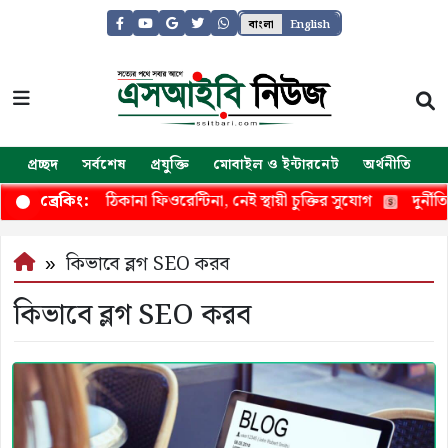
বাংলা
English
প্রচ্ছদ
সর্বশেষ
প্রযুক্তি
মোবাইল ও ইন্টারনেট
অর্থনীতি
জ
তুয়োনোর নতুন ঠিকানা ফিওরেন্টিনা, নেই স্থায়ী চুক্তির সুযোগ
দুর্নীতিমুক
ব্রেকিং:
কিভাবে ব্লগ SEO করব
কিভাবে ব্লগ SEO করব