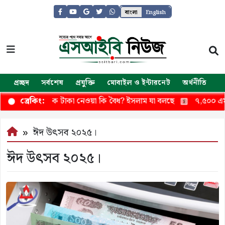
বাংলা
English
প্রচ্ছদ
সর্বশেষ
প্রযুক্তি
মোবাইল ও ইন্টারনেট
অর্থনীতি
জ
 ছাড়া পকেট থেকে টাকা নেওয়া কি বৈধ? ইসলাম যা বলছে
৭,৫০০ এমএএই
ব্রেকিং:
ঈদ উৎসব ২০২৫।
ঈদ উৎসব ২০২৫।