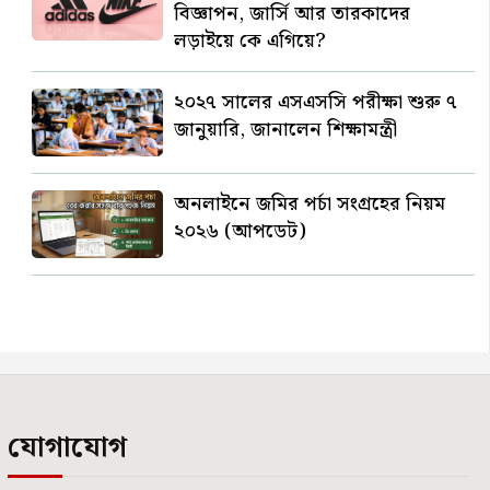
বিজ্ঞাপন, জার্সি আর তারকাদের
লড়াইয়ে কে এগিয়ে?
২০২৭ সালের এসএসসি পরীক্ষা শুরু ৭
জানুয়ারি, জানালেন শিক্ষামন্ত্রী
অনলাইনে জমির পর্চা সংগ্রহের নিয়ম
২০২৬ (আপডেট)
যোগাযোগ