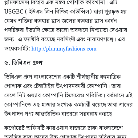
প্লমিফাসেন্স বিশ্বের এক নম্বর পোশাক কারখানা। এটি
USGBC ( ইউএস গ্রিন বিল্ডিং কাউন্সিল) দ্বারা পুরষ্কৃত হয়
যেমন শক্তির ব্যবহার হ্রাস জলের ব্যবহার হ্রাস কার্বন
পদচিহ্নরা ইত্যাদি ক্ষেত্রে ভালো অবদানে নিশ্চয়তা দেওয়ার
জন্য। এ ফ্যাক্টরি রয়েছে নরসিংদী এবং নারায়ণগঞ্জে। এর
ওয়েবসাইট:
http://plummyfashions.com
৬. ডিবিএল গ্রুপ
ডিবিএল গ্রুপ বাংলাদেশের একটি শীর্ষস্থানীয় বহুমাত্রিক
পোশাক এবং টেক্সটাইল উৎপাদনকারী কোম্পানি। তারা
দেশে নিট ওয়্যার কোম্পানি হিসেবেও পরিচিত। বর্তমানে এই
কোম্পানিতে ৩৫ হাজার সংখ্যক কর্মচারী রয়েছে তারা তাদের
উৎপাদন পণ্য আন্তর্জাতিক বাজারে সরবরাহ করছে।
কর্পোরেট অফিসটি কারওয়ান বাজারে ঢাকা বাংলাদেশে
অবস্থিত তারা তাদের উচ্চ‌ পোশাক উৎপাদন সুবিধার জন্য