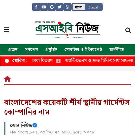
বাংলা
English
প্রচ্ছদ
সর্বশেষ
প্রযুক্তি
মোবাইল ও ইন্টারনেট
অর্থনীতি
জ
ধিক গাছের চারা বিতরণ
অ্যান্টিভেনম ও দ্রুত চিকিৎসায় সাফল্য, সর্পদংশ
ব্রেকিং:
বাংলাদেশের কয়েকটি শীর্ষ স্থানীয় গার্মেন্টস
কোম্পানির নাম
ডেস্ক নিউজ
প্রকাশিত: শুক্রবার, ৩০ ডিসেম্বর, ২০২২, ৬:৫৫ অপরাহ্ণ