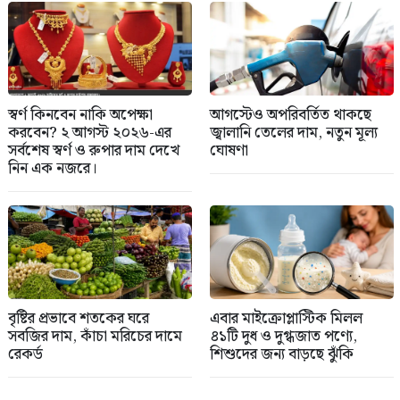
স্বর্ণ কিনবেন নাকি অপেক্ষা
আগস্টেও অপরিবর্তিত থাকছে
করবেন? ২ আগস্ট ২০২৬-এর
জ্বালানি তেলের দাম, নতুন মূল্য
সর্বশেষ স্বর্ণ ও রুপার দাম দেখে
ঘোষণা
নিন এক নজরে।
বৃষ্টির প্রভাবে শতকের ঘরে
এবার মাইক্রোপ্লাস্টিক মিলল
সবজির দাম, কাঁচা মরিচের দামে
৪১টি দুধ ও দুগ্ধজাত পণ্যে,
রেকর্ড
শিশুদের জন্য বাড়ছে ঝুঁকি