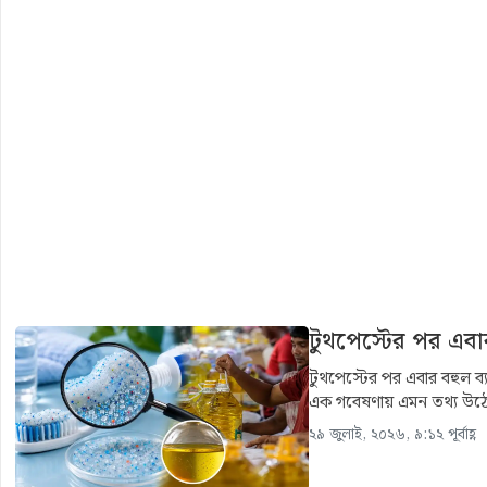
টুথপেস্টের পর এবা
টুথপেস্টের পর এবার বহুল ব্
এক গবেষণায় এমন তথ্য উঠে আ
২৯ জুলাই, ২০২৬, ৯:১২ পূর্বাহ্ণ