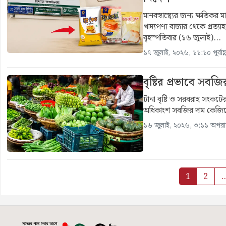
মানবস্বাস্থ্যের জন্য ক্ষতিকর
খাদ্যপণ্য বাজার থেকে প্রত্য
বৃহস্পতিবার (১৬ জুলাই)...
১৭ জুলাই, ২০২৬, ১১:১০ পূর্বাহ্ণ
বৃষ্টির প্রভাবে স
টানা বৃষ্টি ও সরবরাহ সংকট
অধিকাংশ সবজির দাম কেজিতে
১৬ জুলাই, ২০২৬, ৩:১১ অপরাহ্
1
2