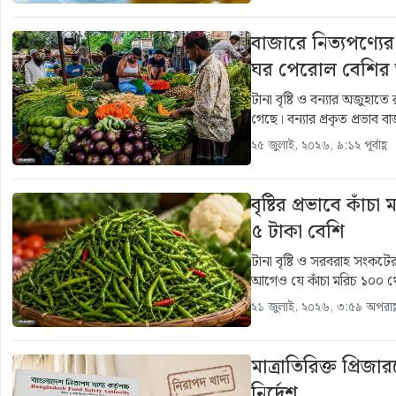
বাজারে নিত্যপণ্য
ঘর পেরোল বেশির
টানা বৃষ্টি ও বন্যার অজুহাত
গেছে। বন্যার প্রকৃত প্রভাব
২৫ জুলাই, ২০২৬, ৯:১২ পূর্বাহ্ণ
বৃষ্টির প্রভাবে ক
৫ টাকা বেশি
টানা বৃষ্টি ও সরবরাহ সংকটে
আগেও যে কাঁচা মরিচ ১০০ থ
২১ জুলাই, ২০২৬, ৩:৫৯ অপরাহ্
মাত্রাতিরিক্ত প্রিজ
নির্দেশ