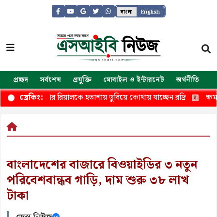
বাংলা
English
প্রচ্ছদ
সর্বশেষ
প্রযুক্তি
মোবাইল ও ইন্টারনেট
অর্থনীতি
জ
ছিলেন, এবার রিয়ালকে হতাশায় ডুবিয়ে কোথায় যাচ্ছেন রদ্রি
ক্ষমতা নি
ব্রেকিং:
বাংলাদেশের বাজারে বিওয়াইডির ৩ নতুন
পরিবেশবান্ধব গাড়ি, দাম শুরু ৩৮ লাখ
টাকা