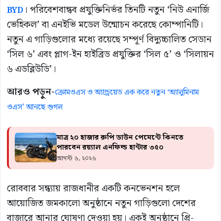
। পরিবেশবান্ধব প্রযুক্তিনির্ভর তিনটি নতুন ‘নিউ এনার্জি
BYD
ভেহিকল’ বা এনইভি মডেল উন্মোচন করেছে কোম্পানিটি।
নতুন এ গাড়িগুলোর মধ্যে রয়েছে সম্পূর্ণ বিদ্যুচ্চালিত সেডান
‘সিল ৬’ এবং প্লাগ-ইন হাইব্রিড প্রযুক্তির ‘সিল ৫’ ও ‘সিলায়ন
৬ এডব্লিউডি’।
আরও পড়ুন-
ক্রোমওএস ও অ্যান্ড্রয়েড এক করে নতুন ‘অ্যালুমিনাম
ওএস’ আনছে গুগল
মাত্র ২০ হাজার রুপি ডাউন পেমেন্টে কিনতে
পারবেন রয়্যাল এনফিল্ড হান্টার ৩৫০
আগস্ট ৬, ২০২৬
রোববার সন্ধ্যায় রাজধানীর একটি কনভেনশন হলে
আয়োজিত জমকালো অনুষ্ঠানে নতুন গাড়িগুলো দেশের
বাজারে আনার ঘোষণা দেওয়া হয়। একই অনুষ্ঠানে প্রি-