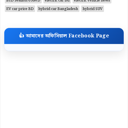
BYD Sealion 6 AWD
electric car bd
electric vehicle news
EV car price BD
hybrid car Bangladesh
hybrid SUV
👍 আমাদের অফিসিয়াল Facebook Page