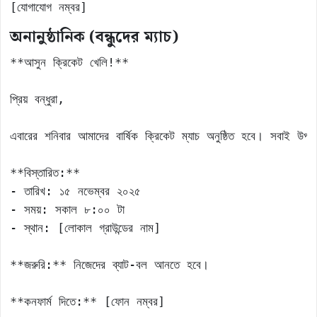
[যোগাযোগ নম্বর]
অনানুষ্ঠানিক (বন্ধুদের ম্যাচ)
**আসুন ক্রিকেট খেলি!**

প্রিয় বন্ধুরা,

এবারের শনিবার আমাদের বার্ষিক ক্রিকেট ম্যাচ অনুষ্ঠিত হবে। সবাই উপস
**বিস্তারিত:** 

- তারিখ: ১৫ নভেম্বর ২০২৫ 

- সময়: সকাল ৮:০০ টা 

- স্থান: [লোকাল গ্রাউন্ডের নাম]

**জরুরি:** নিজেদের ব্যাট-বল আনতে হবে।

**কনফার্ম দিতে:** [ফোন নম্বর]
