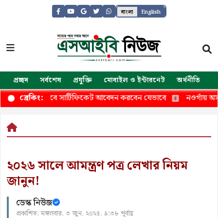
বাংলা
English
প্রচ্ছদ
সর্বশেষ
প্রযুক্তি
মোবাইল ও ইন্টারনেট
অর্থনীতি
জ
্স, মিলবে সার্টিফিকেট আবেদন করবেন যেভাবে
নওগাঁয় অসহায় বিধবা
ব্রেকিং:
২০২৬ সালে আমন্ত্রণ পত্র লেখার নিয়ম
জানুন!
ডেস্ক নিউজ
প্রকাশিত: মঙ্গলবার, ৩ জুন, ২০২৫, ৯:৩৮ পূর্বাহ্ণ