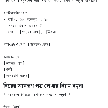
আপনাকে [অনুষ্ঠানের নাম]-এ যোগদানের জন্য আমন্ত্রণ জানাচ্ছি।

**বিস্তারিত:** 

- তারিখ: ১৫ নভেম্বর ২০২৫ 

- সময়: বিকাল ৪:০০ টা 

- স্থান: [ভেন্যুর নাম], [ঠিকানা]

**RSVP:** [ইমেইল/ফোন]

ধন্যবাদান্তে, 

[আপনার নাম] 

[পদবী] 

[যোগাযোগ নম্বর]
বিয়ের আমন্ত্রণ পত্র লেখার নিয়ম
নমুনা
**আমাদের বিয়েতে আপনাকে সাদর আমন্ত্রণ**

প্রিয় [নাম],
