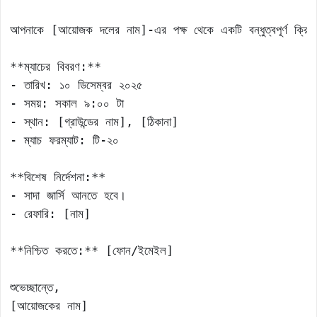
আপনাকে [আয়োজক দলের নাম]-এর পক্ষ থেকে একটি বন্ধুত্বপূর্ণ ক্রিকেট 
**ম্যাচের বিবরণ:** 

- তারিখ: ১০ ডিসেম্বর ২০২৫ 

- সময়: সকাল ৯:০০ টা 

- স্থান: [গ্রাউন্ডের নাম], [ঠিকানা] 

- ম্যাচ ফরম্যাট: টি-২০

**বিশেষ নির্দেশনা:** 

- সাদা জার্সি আনতে হবে। 

- রেফারি: [নাম]

**নিশ্চিত করতে:** [ফোন/ইমেইল]

শুভেচ্ছান্তে, 

[আয়োজকের নাম] 
