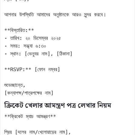
আপনার উপস্থিতি আমাদের অনুষ্ঠানকে আরও সুন্দর করবে।

**বিস্তারিত:** 

- তারিখ: ২০ ডিসেম্বর ২০২৫ 

- সময়: সন্ধ্যা ৬:৩০ 

- স্থান: [ভেন্যুর নাম], [ঠিকানা]

**RSVP:** [ফোন নম্বর]

শুভেচ্ছান্তে, 

[কন্যাপক্ষ/পাত্রপক্ষের নাম]
ক্রিকেট খেলার আমন্ত্রণ পত্র লেখার নিয়ম
**ক্রিকেট ম্যাচ আমন্ত্রণ**

প্রিয় [দলের নাম/খেলোয়াড়ের নাম],
