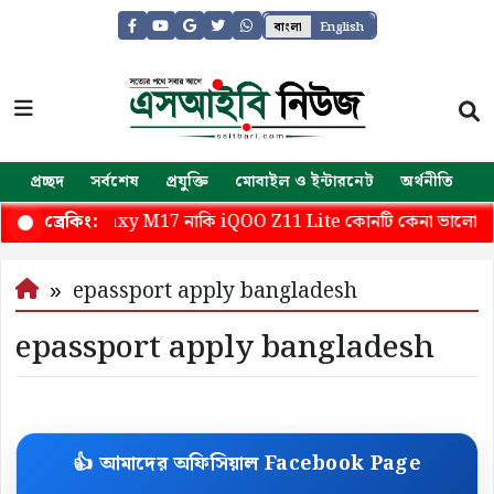
বাংলা
English
প্রচ্ছদ
সর্বশেষ
প্রযুক্তি
মোবাইল ও ইন্টারনেট
অর্থনীতি
জ
msung Galaxy M17 নাকি iQOO Z11 Lite কোনটি কেনা ভালো
ব্রেকিং:
epassport apply bangladesh
epassport apply bangladesh
👍 আমাদের অফিসিয়াল Facebook Page