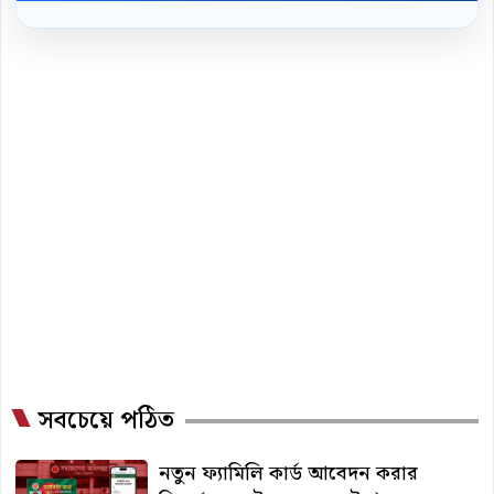
সবচেয়ে পঠিত
নতুন ফ্যামিলি কার্ড আবেদন করার