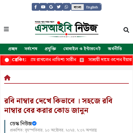
বাংলা
English
প্রচ্ছদ
সর্বশেষ
প্রযুক্তি
মোবাইল ও ইন্টারনেট
অর্থনীতি
জ
ব, কন্যার নাম রাখলেন নাভিশা সারীন
সাশ্রয়ী দামে ওপেন ইয়ার ইয়ার
ব্রেকিং:
রবি নাম্বার দেখে কিভাবে । সহজে রবি
নাম্বার বের করার কোড জানুন
ডেস্ক নিউজ
প্রকাশিত: বৃহস্পতিবার, ১০ অক্টোবর, ২০২৪, ২:০২ অপরাহ্ণ