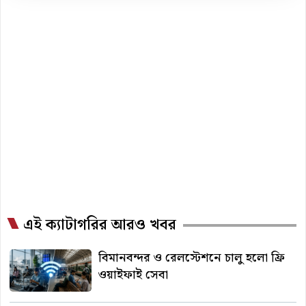
এই ক্যাটাগরির আরও খবর
বিমানবন্দর ও রেলস্টেশনে চালু হলো ফ্রি
ওয়াইফাই সেবা