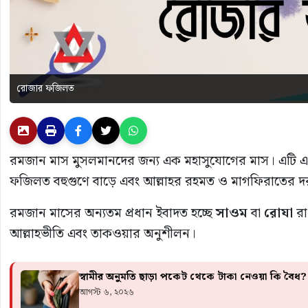
রোজার ফজিলত
রমজান মাস মুসলমানদের জন্য এক মহাসুযোগের মাস। এটি এম
ফজিলত বহুগুণে বাড়ে এবং আল্লাহর রহমত ও মাগফিরাতের দরজা সর
রমজান মাসের অন্যতম প্রধান ইবাদত হচ্ছে
সাওম
বা
রোযা
রা
আল্লাহভীতি এবং তাকওয়ার অনুশীলন।
স্বামীর অনুমতি ছাড়া পকেট থেকে টাকা নেওয়া কি বৈধ
আগস্ট ৬, ২০২৬