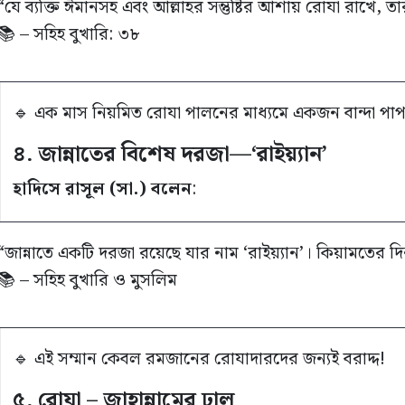
“যে ব্যক্তি ঈমানসহ এবং আল্লাহর সন্তুষ্টির আশায় রোযা রাখে, তার
📚 – সহিহ বুখারি: ৩৮
🔹 এক মাস নিয়মিত রোযা পালনের মাধ্যমে একজন বান্দা পাপ
৪. জান্নাতের বিশেষ দরজা—‘রাইয়্যান’
হাদিসে রাসূল (সা.) বলেন
:
“জান্নাতে একটি দরজা রয়েছে যার নাম ‘রাইয়্যান’। কিয়ামতের 
📚 – সহিহ বুখারি ও মুসলিম
🔹 এই সম্মান কেবল রমজানের রোযাদারদের জন্যই বরাদ্দ!
৫. রোযা – জাহান্নামের ঢাল