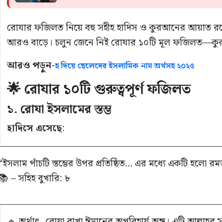
রোযার ফজিলত নিয়ে বহু সহীহ হাদিস ও কুরআনের আয়াত রয়েছ
আরও বাড়ে। চলুন জেনে নিই রোযার ১০টি মূল ফজিলত—ক
আরও পড়ুন-
হ দিয়ে ছেলেদের ইসলামিক নাম অর্থসহ ২০২৫
🌟 রোযার ১০টি গুরুত্বপূর্ণ ফজিলত
১. রোযা ইসলামের স্তম্ভ
হাদিসে এসেছে
:
“ইসলাম পাঁচটি স্তম্ভের উপর প্রতিষ্ঠিত… এর মধ্যে একটি হলো 
📚 – সহিহ বুখারি: ৮
🔹 অর্থাৎ, রোযা রাখা ঈমানের অপরিহার্য অঙ্গ। এটি আল্লাহর স