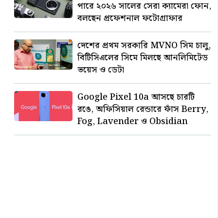
পারে ২০২৬ সালের সেরা ক্যামেরা ফোন,
বলছেন প্রফেশনাল ফটোগ্রাফার
দেশের প্রথম সরকারি MVNO সিম চালু,
বিটিসিএলের সিমে মিলছে আনলিমিটেড
ভয়েস ও ডেটা
Google Pixel 10a আসছে চারটি
রঙে, অফিসিয়াল রেন্ডারে ফাঁস Berry,
Fog, Lavender ও Obsidian