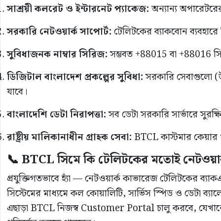
সাশ্রয়ী কলরেট ও ইন্টারনেট প্যাকেজ:
অন্যান্য অপারেটর
সরকারি নেটওয়ার্ক সাপোর্ট:
টেলিটকের ব্যাকবোন ব্যবহারে ন
সুবিধাজনক নাম্বার সিরিজ:
সম্ভবত +88015 বা +88016 সির
ডিজিটাল বাংলাদেশ প্রকল্পের সুবিধা:
সরকারি সেবাগুলো (উদাহ
যাবে।
বাংলাদেশি ডেটা নিরাপত্তা:
সব ডেটা সরকারি সার্ভারে সুরক্
রাষ্ট্রীয় মালিকানাধীন গ্রাহক সেবা:
BTCL কাস্টমার কেয়ার থ
📞 BTCL সিমে কি টেলিটকের মতোই নেটওয়ার
প্রযুক্তিগতভাবে হ্যাঁ — নেটওয়ার্ক কাভারেজ টেলিটকের ব্
সিস্টেমের মাধ্যমে কল কোয়ালিটি, সার্ভিস স্পিড ও ডেটা ব্যাল
এছাড়া BTCL নিজস্ব Customer Portal চালু করবে, যেখানে ব্