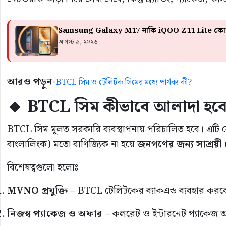
Samsung Galaxy M17 নাকি iQOO Z11 Lite কোন
আগস্ট ৯, ২০২৬
আরও পড়ুন-
BTCL সিম ও টেলিটক সিমের মধ্যে পার্থক্য কী?
🔹 BTCL সিম কীভাবে আলাদা হব
BTCL সিম মূলত সরকারি ব্যবস্থাপনায় পরিচালিত হবে। এটি
বাংলালিংক) মতো বাণিজ্যিক না হয়ে
জনগণের জন্য সাশ্রয়
বিশেষত্বগুলো হলোঃ
MVNO প্রযুক্তি
– BTCL টেলিটকের ব্যাকএন্ড ব্যবহার করবে, 
নিজস্ব প্যাকেজ ও অফার
– কলরেট ও ইন্টারনেট প্যাকেজ আ