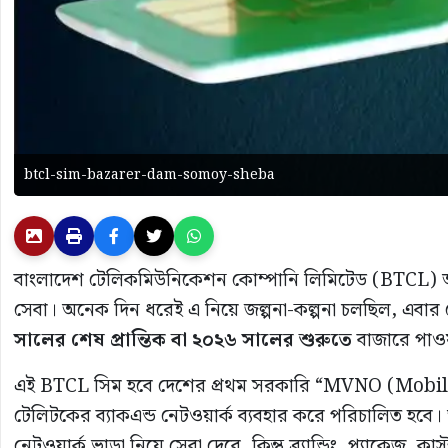
btcl-sim-bazarer-dam-somoy-sheba
বাংলাদেশ টেলিকমিউনিকেশন কোম্পানি লিমিটেড (BTCL) অব
সেবা। অনেক দিন ধরেই এ নিয়ে জল্পনা-কল্পনা চলছিল, এবার সে
সালের শেষ প্রান্তিক বা ২০২৬ সালের শুরুতে
বাজারে পাওয়
এই BTCL সিম হবে দেশের প্রথম সরকারি “MVNO (Mobile
টেলিটকের ব্যাকএন্ড নেটওয়ার্ক ব্যবহার করে পরিচালিত হবে।
নেটওয়ার্ক ভাড়া নিয়ে সেবা দেবে, কিন্তু ব্র্যান্ডিং, প্যাকেজ, 