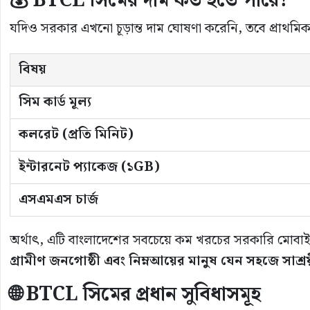
💰 BTCL সিমের দাম কত হতে পারে?
যদিও সরকার এখনো চূড়ান্ত দাম ঘোষণা করেনি, তবে প্রাথমি
বিষয়
সিম কার্ড মূল্য
কলরেট (প্রতি মিনিট)
ইন্টারনেট প্যাকেজ (১GB)
এসএমএস চার্জ
অর্থাৎ, এটি বাংলাদেশের সবচেয়ে কম খরচের সরকারি মোবাইল 
গ্রামীণ জনগোষ্ঠী এবং নিম্নআয়ের মানুষ যেন সহজে সাশ্রয়
🌐 BTCL সিমের প্রধান সুবিধাসমূহ