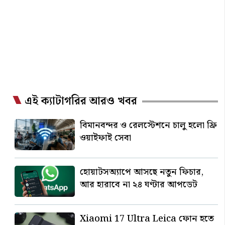
এই ক্যাটাগরির আরও খবর
বিমানবন্দর ও রেলস্টেশনে চালু হলো ফ্রি
ওয়াইফাই সেবা
হোয়াটসঅ্যাপে আসছে নতুন ফিচার,
আর হারাবে না ২৪ ঘণ্টার আপডেট
Xiaomi 17 Ultra Leica ফোন হতে